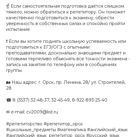
☝ Если самостоятельная подготовка даётся слишком
тяжело, можно обратиться к репетитору. Он поможет
качественно подготовиться к экзамену, обрести
уверенность в собственных силах и спокойно пройти
испытание
❗ Если вы хотите поднять школьную успеваемость или
подготовиться к ЕГЭ/ОГЭ с опытными
преподавателями, досконально знающими предмет и
готовыми терпеливо объяснять все тонкости экзамена -
запись на занятия по телефону или в сообщениях
группы.
🏡 Наш адрес: г. Орск, пр. Ленина, 28/ ул. Строителей,
28
☎ 8 (3537) 32-48-37, 32-45-49, 8-922-893-25-40
✉ e-mail: cv2009@list.ru
#репетиторство #репетитор_орск
#школьные_предметы #математика #английский_язык
#английский_язык_репетитор_орск #русский_язык